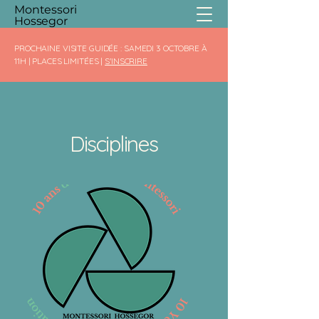
Montessori
Hossegor
PROCHAINE VISITE GUIDÉE : SAMEDI 3 OCTOBRE À
11H | PLACES LIMITÉES |
S'INSCRIRE
Disciplines