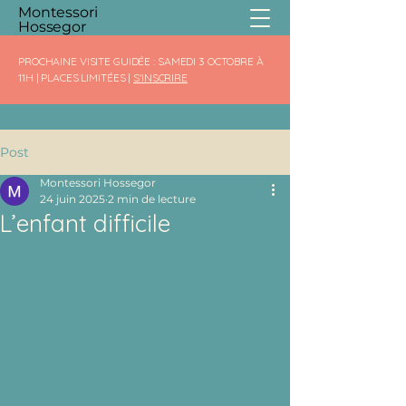
Montessori
Hossegor
PROCHAINE VISITE GUIDÉE : SAMEDI 3 OCTOBRE À
11H | PLACES LIMITÉES |
S'INSCRIRE
Post
Montessori Hossegor
24 juin 2025
2 min de lecture
L’enfant difficile